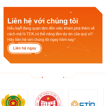
Liên hệ với chúng tôi
Nếu bạn đang quan tâm đến việc khám phá thêm về
cách mà N-TEK có thể nâng tầm dự án của quý vị?
Hãy liên hệ với chúng tôi ngay hôm nay.
Liên hệ ngay