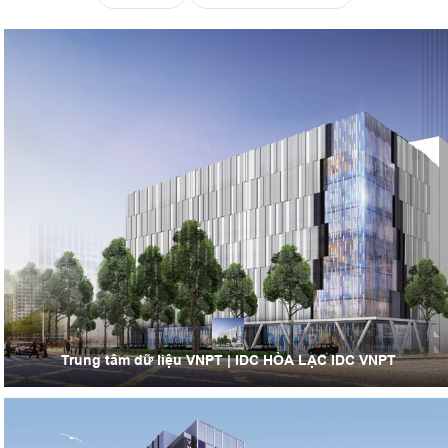
Trung tâm dữ liệu VNPT | IDC HÒA LẠC IDC VNPT