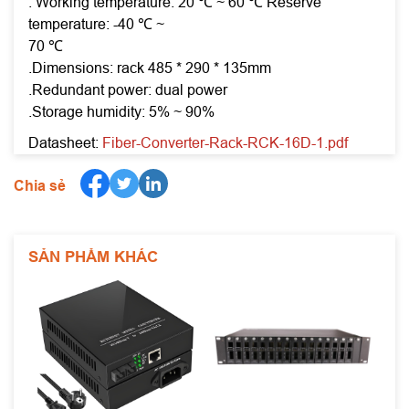
. Working temperature: 20 ℃ ~ 60 ℃ Reserve
temperature: -40 ℃ ~
70 ℃
.Dimensions: rack 485 * 290 * 135mm
.Redundant power: dual power
.Storage humidity: 5% ~ 90%
Datasheet:
Fiber-Converter-Rack-RCK-16D-1.pdf
Chia sẻ
SẢN PHẨM KHÁC