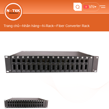
VN
Trang chủ
Nhãn hàng
N-Rack
Fiber Converter Rack