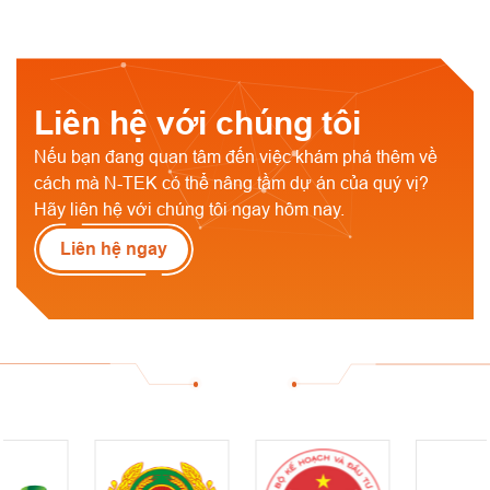
Liên hệ với chúng tôi
Nếu bạn đang quan tâm đến việc khám phá thêm về
cách mà N-TEK có thể nâng tầm dự án của quý vị?
Hãy liên hệ với chúng tôi ngay hôm nay.
Liên hệ ngay