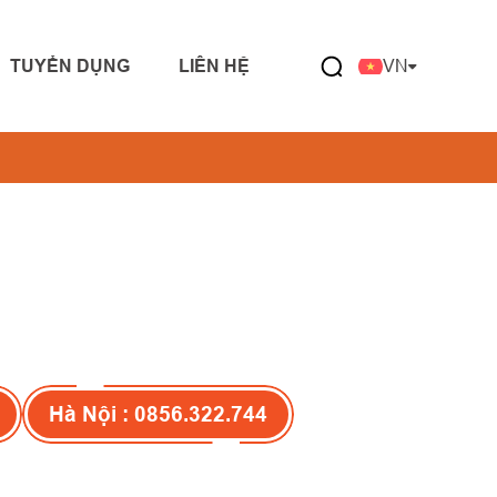
TUYỂN DỤNG
LIÊN HỆ
VN
Hà Nội : 0856.322.744