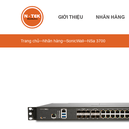
GIỚI THIỆU
NHÃN HÀNG
Trang chủ
Nhãn hàng
SonicWall
NSa 3700