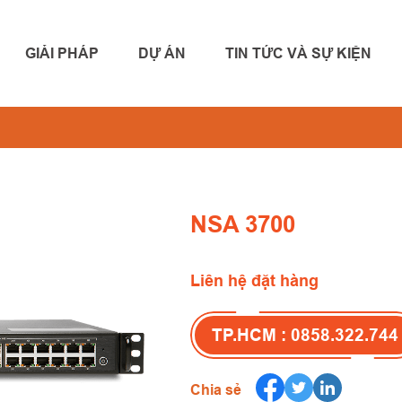
GIẢI PHÁP
DỰ ÁN
TIN TỨC VÀ SỰ KIỆN
NSA 3700
Liên hệ đặt hàng
TP.HCM : 0858.322.744
Chia sẻ