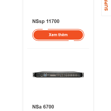
SUPPORT
NSsp 11700
Xem thêm
NSa 6700