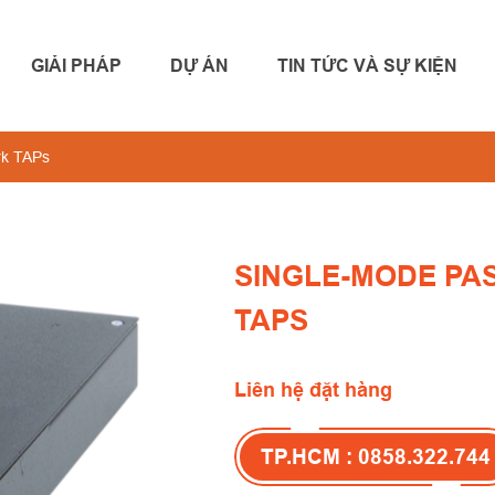
GIẢI PHÁP
DỰ ÁN
TIN TỨC VÀ SỰ KIỆN
rk TAPs
SINGLE-MODE PA
TAPS
Liên hệ đặt hàng
TP.HCM : 0858.322.744