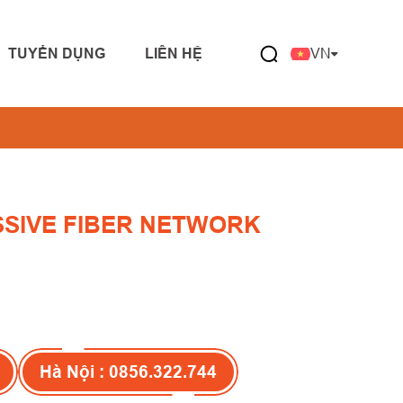
TUYỂN DỤNG
LIÊN HỆ
VN
SSIVE FIBER NETWORK
Hà Nội : 0856.322.744