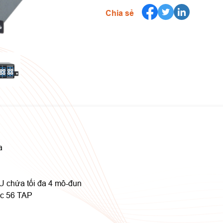
Chia sẻ
a
1U chứa tối đa 4 mô-đun
ặc 56 TAP