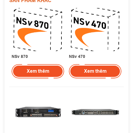
SẢN PHẨM KHÁC
NSv 870
NSv 470
Xem thêm
Xem thêm