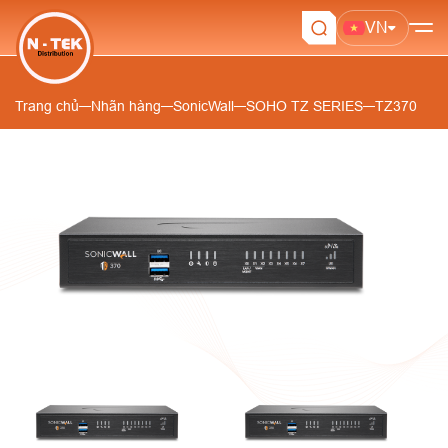
VN
Trang chủ
Nhãn hàng
SonicWall
SOHO TZ SERIES
TZ370