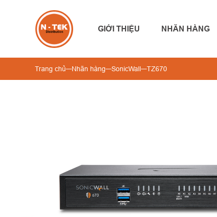
GIỚI THIỆU
NHÃN HÀNG
Trang chủ
Nhãn hàng
SonicWall
TZ670