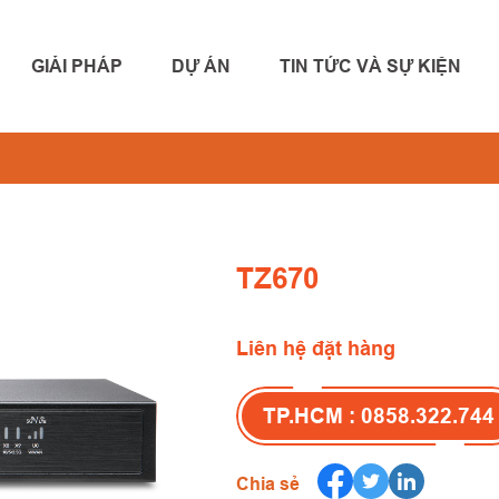
GIẢI PHÁP
DỰ ÁN
TIN TỨC VÀ SỰ KIỆN
TZ670
Liên hệ đặt hàng
TP.HCM : 0858.322.744
Chia sẻ