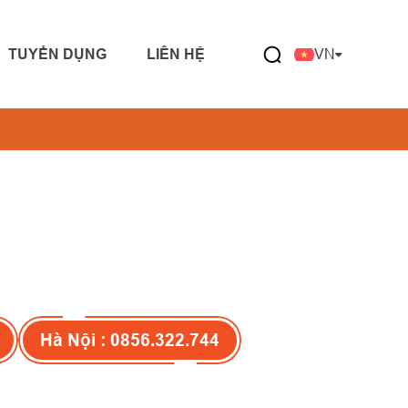
TUYỂN DỤNG
LIÊN HỆ
VN
Hà Nội : 0856.322.744