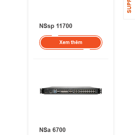
SUPPORT
NSsp 11700
Xem thêm
NSa 6700