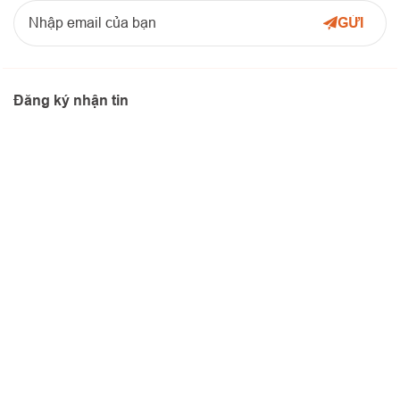
Đăng ký nhận tin
© Bản quyền thuộc về Công ty TNHH Phân Phối Công Nghệ N-
TEK