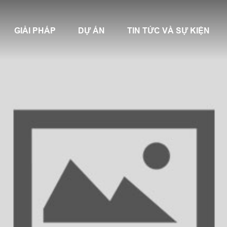
GIẢI PHÁP
DỰ ÁN
TIN TỨC VÀ SỰ KIỆN