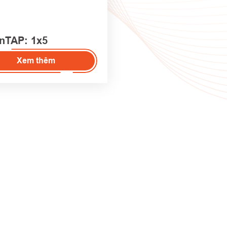
nTAP: 1x5
Xem thêm