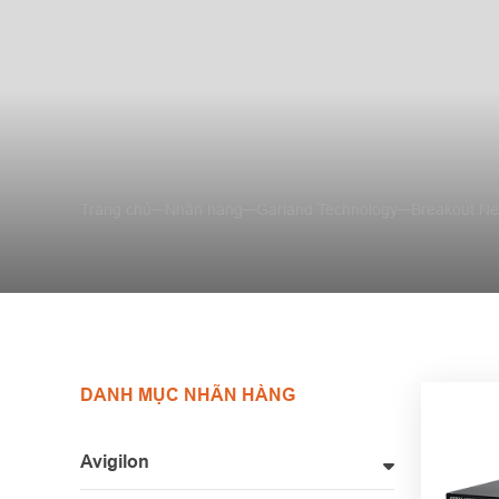
Trang chủ
Nhãn hàng
Garland Technology
Breakout Ne
DANH MỤC NHÃN HÀNG
Avigilon